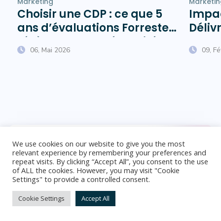
Marketing
Marketin
Choisir une CDP : ce que 5
Impac
ans d’évaluations Forrester
Délivr
révèlent sur la pérennité
Chauf
06, Mai 2026
09, F
des éditeurs
We use cookies on our website to give you the most
De la donnée client à la
relevant experience by remembering your preferences and
fidélisation
repeat visits. By clicking “Accept All”, you consent to the use
of ALL the cookies. However, you may visit "Cookie
Settings" to provide a controlled consent.
Scal-e, la plateforme cloud de marketing
listée dans le Now Tech CDP du Forrester,
Cookie Settings
Accept All
facilite la mise en place et améliore les