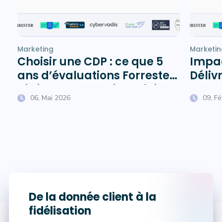
Marketing
Marketin
Choisir une CDP : ce que 5
Impac
ans d’évaluations Forrester
Délivr
révèlent sur la pérennité
Chauf
06, Mai 2026
09, F
des éditeurs
De la donnée client à la
fidélisation