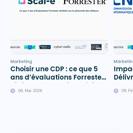
Marketing
Marketin
Choisir une CDP : ce que 5
Impac
ans d’évaluations Forrester
Délivr
révèlent sur la pérennité
Chauf
06, Mai 2026
09, F
des éditeurs