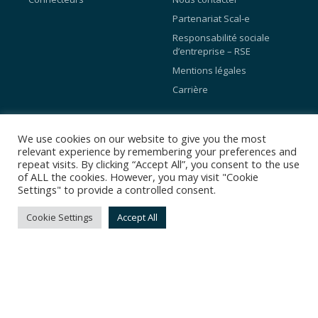
Partenariat Scal-e
Responsabilité sociale
d’entreprise – RSE
Mentions légales
Carrière
Blog
We use cookies on our website to give you the most
relevant experience by remembering your preferences and
Programme de parrainage
repeat visits. By clicking “Accept All”, you consent to the use
of ALL the cookies. However, you may visit "Cookie
Preference Center
Settings" to provide a controlled consent.
Programme de fidélité
Cookie Settings
Accept All
API Conversions Facebook
© Copyright 2025, tous droits réservés par Scal-e.