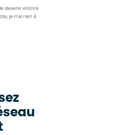
de devenir encore
e, je n’ai rien à
sez
réseau
t