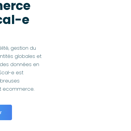
erce
cal-e
ité, gestion du
ntités globales et
on des données en
 Scal-e est
mbreuses
 et ecommerce.
r