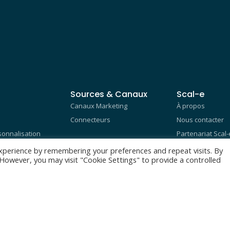
Sources & Canaux
Scal-e
Canaux Marketing
À propos
Connecteurs
Nous contacter
onnalisation
Partenariat Scal-
n
Responsabilité so
xperience by remembering your preferences and repeat visits. By
. However, you may visit "Cookie Settings" to provide a controlled
Mentions légales
Carrière