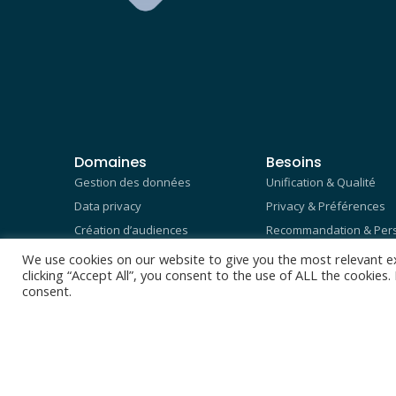
Domaines
Besoins
Gestion des données
Unification & Qualité
Data privacy
Privacy & Préférences
Création d’audiences
Recommandation & Pers
Gestion du parcours client
Acquisition & Fidélisatio
We use cookies on our website to give you the most relevant e
clicking “Accept All”, you consent to the use of ALL the cookies
Rétention Client
consent.
Connaissance client
© Copyright 2025, tous droits réservés par Scal-e.