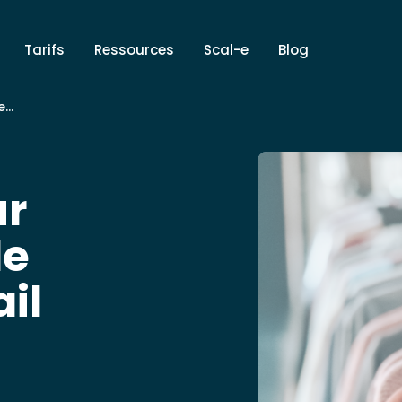
Tarifs
Ressources
Scal-e
Blog
il
ur
le
il