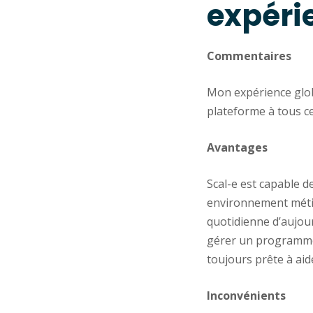
expéri
Commentaires
Mon expérience globa
plateforme à tous c
Avantages
Scal-e est capable d
environnement métier
quotidienne d’aujou
gérer un programme d
toujours prête à aide
Inconvénients