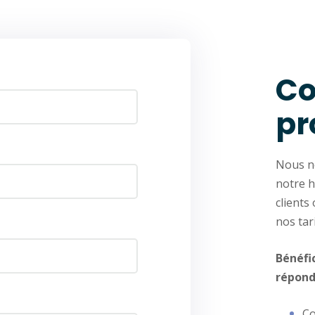
Co
pr
Nous no
notre h
clients
nos tar
Bénéfi
répond
Co