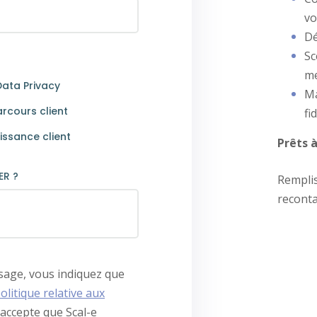
vo
Dé
Sc
me
Data Privacy
Ma
arcours client
fi
ssance client
Prêts à
R ?
Remplis
reconta
sage, vous indiquez que
olitique relative aux
’accepte que Scal-e