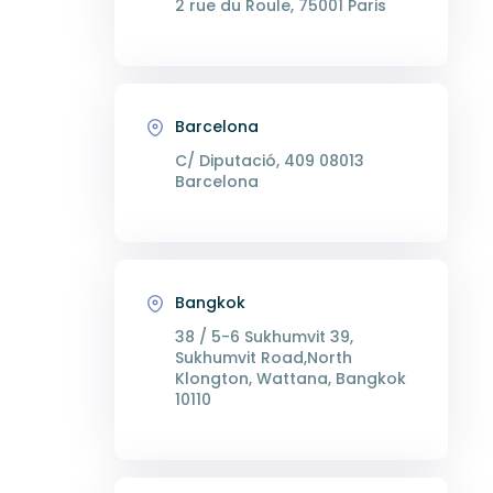
2 rue du Roule, 75001 Paris
Barcelona
C/ Diputació, 409 08013
Barcelona
Bangkok
38 / 5-6 Sukhumvit 39,
Sukhumvit Road,North
Klongton, Wattana, Bangkok
10110